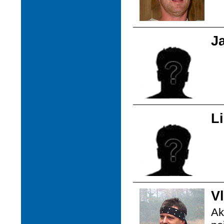
J
L
V
Ak