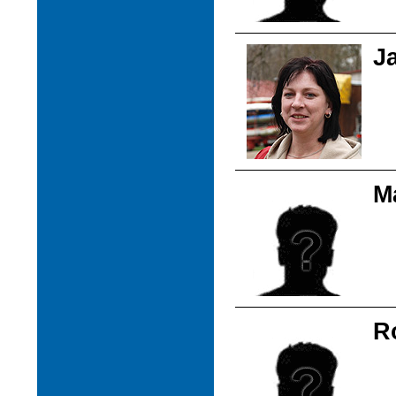
J
M
R