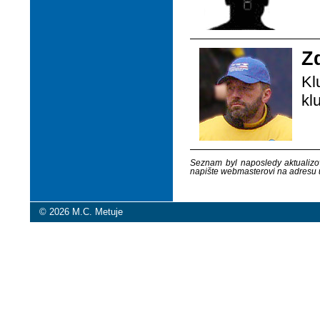
Z
Kl
kl
Seznam byl naposledy aktualizov
napište webmasterovi na adresu
© 2026 M.C. Metuje