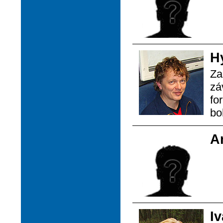
H
Za
zá
fo
bo
A
I