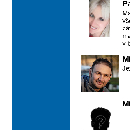
P
Ma
vš
zá
ma
v 
M
Je
M