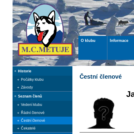
O klubu
Informace
Historie
Čestní členové
Počátky klubu
Závody
J
Seznam členů
Vedení klubu
Řádní členové
Čestní členové
Čekatelé