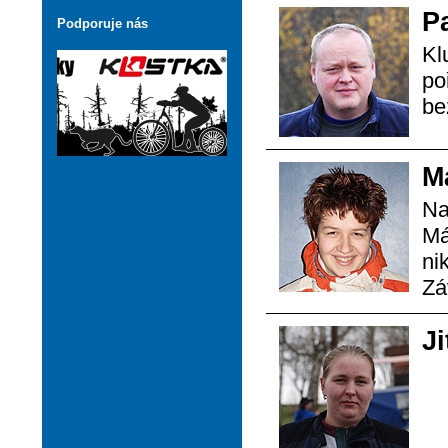
P
Podporuje nás
Kl
po
be
M
Na
Má
ni
Zá
J