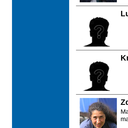
L
K
Z
Ma
ma