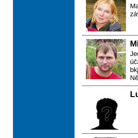
Ma
zá
M
Je
úč
bk
Ně
L