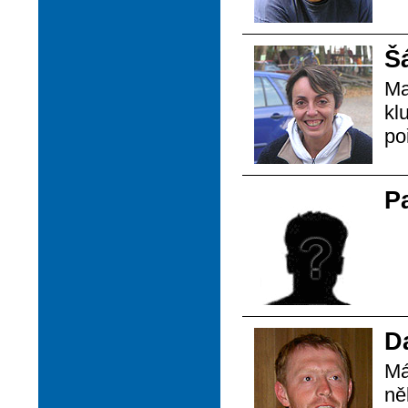
Š
Ma
kl
po
P
D
Má
ně