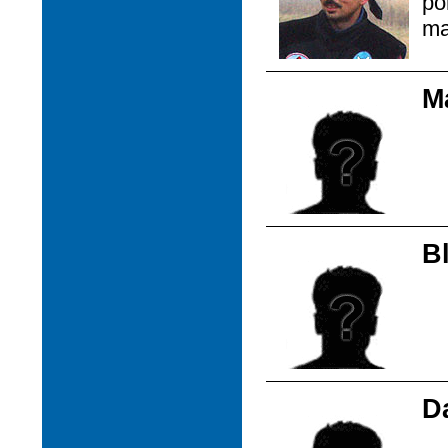
po
ma
M
B
D